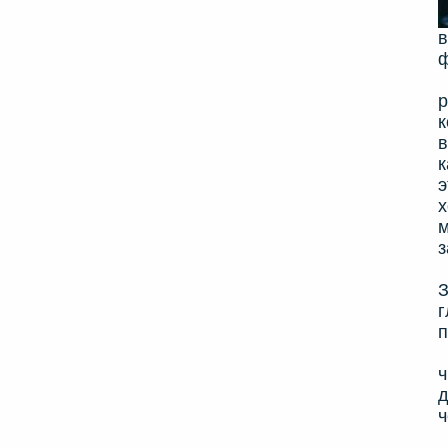
в
Н
р
к
в
к
э
х
м
з
Х
З
г
п
ч
д
ч
О