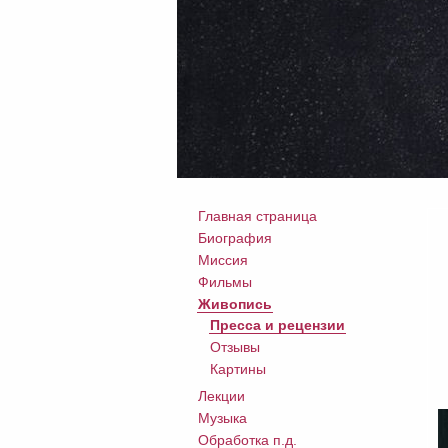
Главная страница
Биография
Миссия
Фильмы
Живопись
Пресса и рецензии
Отзывы
Картины
Лекции
Музыка
Обработка п.д.