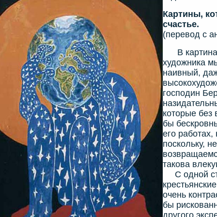
Картины, ко
счастье.
(перевод с а
В картинах
художника м
наивный, да
высокохудож
господин Бер
назидательны
которые без 
бы бескровны
его работах,
поскольку, н
возвращаемся
такова влеку
С одной сто
крестьянские
очень контра
бы рискованн
другого эксп