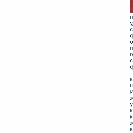
п
у
с
ф
о
п
г
с
ф
Б
к
ш
И
ж
у
к
к
ж
к