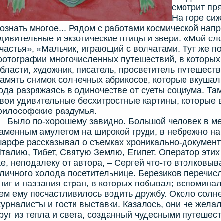
смотрит пря
На горе сиж
ознать многое... Рядом с работами космической нап
дивительные и экзотические птицы и звери: «Мой с
частья», «Мальчик, играющий с волчатами. Тут же п
отографии многочисленных путешествий, в которых
бласти, художник, писатель, просветитель путешест
амять снимок солнечных абрикосов, которые вкушал
ода разряжаясь в одиночестве от суеты социума. Та
вои удивительные бесхитростные картины, которые в
илософские раздумья.
ыло по-хорошему завидно. Большой человек в мек
аменным амулетом на широкой груди, в небрежно н
арфе рассказывал о съемках хроникально-документ
талию, Тибет, Святую Землю, Египет. Оператор этих
е, неподалеку от автора, – Сергей что-то втолковы
личного холода посетительнице. Березиков перечис
ниг и названия стран, в которых побывал; вспомина
ем ему посчастливилось водить дружбу. Около солне
урналисты и гости выставки. Казалось, они не жел
руг из тепла и света, созданный чудесными путешес