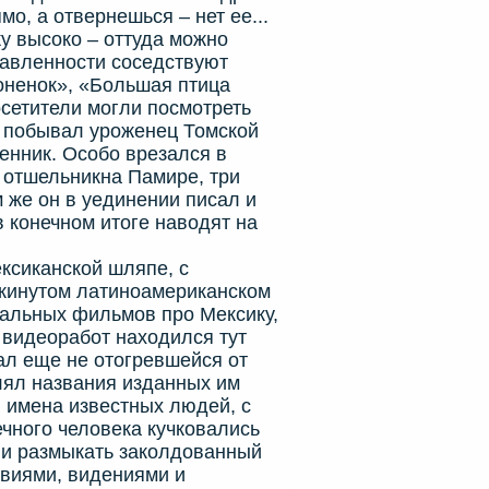
мо, а отвернешься – нет ее...
у высоко – оттуда можно
равленности соседствуют
лоненок», «Большая птица
осетители могли посмотреть
 побывал уроженец Томской
венник. Особо врезался в
 отшельникна Памире, три
м же он в уединении писал и
 конечном итоге наводят на
сиканской шляпе, с
акинутом латиноамериканском
альных фильмов про Мексику,
 видеоработ находился тут
вал еще не отогревшейся от
лял названия изданных им
л имена известных людей, с
чного человека кучковались
али размыкать заколдованный
твиями, видениями и