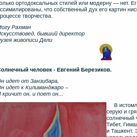
олько ортодоксальных стилей или модерну — нет. Е
ссимилированы, что собственный дух его картин нис
роцессе творчества.
Могу Рахман
скусствовед, бывший директор
узея живописи Дели
олнечный человек - Евгений Березиков.
н идет от Занзибара,
н идет к Килиманджаро –
 кричит он, и поет он...
В истомле
серую и гр
солнечный 
Тибет, Гим
и Ташкент. 