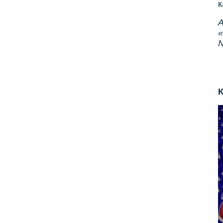
к
А
«
№