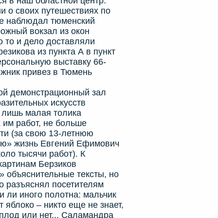
я в наш областной центр:
и о своих путешествиях по
ще наблюдал тюменский
ожный вокзал из окон
о то и дело доставляли
езикова из пункта А в пункт
ерсональную выставку 66-
ожник привез в Тюмень
 демонстрационный зал
разительных искусств
 лишь малая толика
 им работ, не больше
ти (за свою 13-летнюю
ю» жизнь Евгений Ефимович
оло тысячи работ). К
картинам Берзиков
» объяснительные тексты, но
но разъяснял посетителям
и ли иного полотна: мальчик
 яблоко – никто еще не знает,
плод или нет... Саламандра