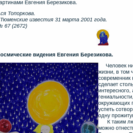
артинами Евгения Березикова.
ся Топоркова.
Тюменские известия 31 марта 2001 года.
 67 (2672)
Космические видения Евгения Березикова.
Человек нико
жизни, в том 
современник 
сделает стол
интересного, 
гениальности,
окружающих п
успеть сотвор
одну прожиту
К таким люд
можно отнест