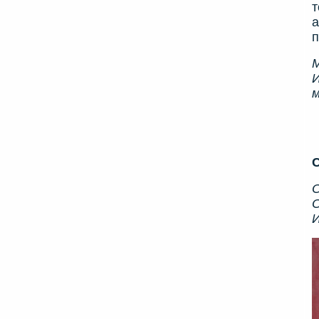
т
а
п
И
м
С
О
О
И