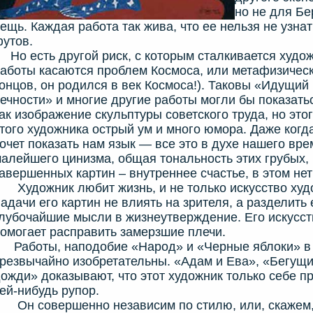
но не для Бе
ещь. Каждая работа так жива, что ее нельзя не узна
футов.
о есть другой риск, с которым сталкивается худож
аботы касаются проблем Космоса, или метафизически
онцов, он родился в век Космоса!). Таковы «Идущий 
ечности» и многие другие работы могли бы показать
ак изображение скульптуры советского труда, но этог
того художника острый ум и много юмора. Даже когда
очет показать нам язык — все это в духе нашего врем
алейшего цинизма, общая тональность этих грубых, 
авершенных картин – внутреннее счастье, в этом не
удожник любит жизнь, и не только искусство худ
адачи его картин не влиять на зрителя, а разделить 
лубочайшие мысли в жизнеутверждение. Его искусс
омогает расправить замерзшие плечи.
Работы, наподобие «Народ» и «Черные яблоки» в
резвычайно изобретательны. «Адам и Ева», «Бегущи
ожди» доказывают, что этот художник только себе п
ей-нибудь рупор.
н совершенно независим по стилю, или, скажем,