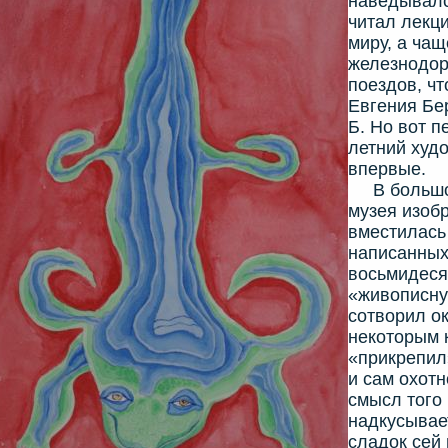
наведывалс
читал лекци
миру, а ча
железнодор
поездов, чт
Евгения Бер
Б. Но вот п
летний худ
впервые.
В большой
музея изоб
вместилась
написанных
восьмидеся
«живописну
сотворил ок
некоторым 
«прикрепил
и сам охот
смысл того 
надкусывает
сладок сей 