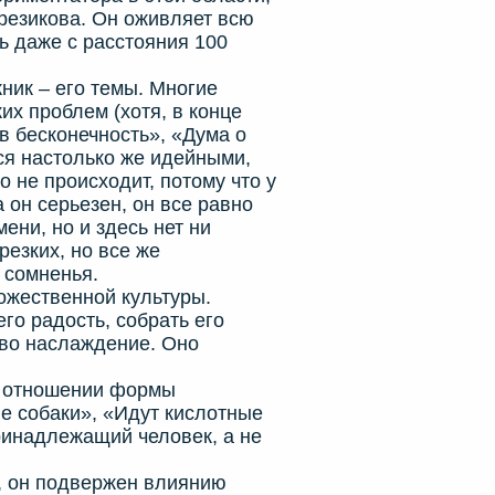
резикова. Он оживляет всю
ть даже с расстояния 100
ник – его темы. Многие
х проблем (хотя, в конце
в бесконечность», «Дума о
ся настолько же идейными,
о не происходит, потому что у
 он серьезен, он все равно
ени, но и здесь нет ни
резких, но все же
т сомненья.
ожественной культуры.
его радость, собрать его
тво наслаждение. Оно
 отношении формы
е собаки», «Идут кислотные
ринадлежащий человек, а не
 он подвержен влиянию