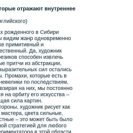
торые отражают внутреннее
нглийского)
 рожденного в Сибири
ы видим жанр одновременно
же примитивный и
ественный. Да, художник
езиков способен извлечь
е притчи из абстракции,
выразительных сил остались
. Промахи, которые есть в
 невелики по последствиям,
евзирая на них, мы постоянно
 на орбиту его искусства –
щая сила картин.
роны, художник рисует как
 мастера, цвета сильные,
стные – это может быть было
ой стратегией для любого
ериментатора в этой области,