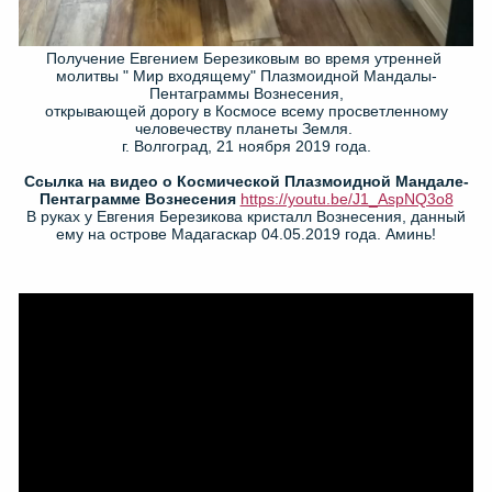
Получение Евгением Березиковым во время утренней
молитвы " Мир входящему" Плазмоидной Мандалы-
Пентаграммы Вознесения,
открывающей дорогу в Космосе всему просветленному
человечеству планеты Земля.
г. Волгоград, 21 ноября 2019 года.
Ссылка на видео о Космической Плазмоидной Мандале-
Пентаграмме Вознесения
https://youtu.be/J1_AspNQ3o8
В руках у Евгения Березикова кристалл Вознесения, данный
ему на острове Мадагаскар 04.05.2019 года. Аминь!