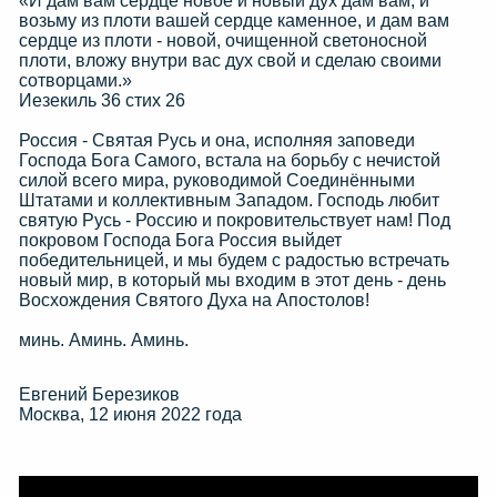
«И дам вам сердце новое и новый дух дам вам, и
возьму из плоти вашей сердце каменное, и дам вам
сердце из плоти - новой, очищенной светоносной
плоти, вложу внутри вас дух свой и сделаю своими
сотворцами.»
Иезекиль 36 стих 26
Россия - Святая Русь и она, исполняя заповеди
Господа Бога Самого, встала на борьбу с нечистой
силой всего мира, руководимой Соединёнными
Штатами и коллективным Западом. Господь любит
святую Русь - Россию и покровительствует нам! Под
покровом Господа Бога Россия выйдет
победительницей, и мы будем с радостью встречать
новый мир, в который мы входим в этот день - день
Восхождения Святого Духа на Апостолов!
минь. Аминь. Аминь.
Евгений Березиков
Москва, 12 июня 2022 года