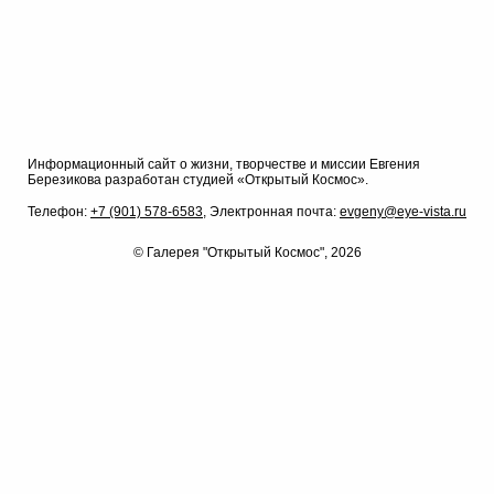
400 руб.
500 руб.
Заказать
Заказать
Заказать
Информационный сайт о жизни, творчестве и миссии Евгения
Березикова разработан студией «Открытый Космос».
Телефон:
+7 (901) 578-6583,
Электронная почта:
evgeny@eye-vista.ru
© Галерея "Открытый Космос", 2026
800 руб.
400 руб.
400 руб.
Заказать
Заказать
Заказать